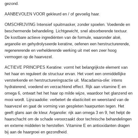
gezond.
AANBEVOLEN VOOR gekleurd en / of gevoelig haar.
OMSCHRIJVING Intensief spuitmasker, zonder spoelen. Voedende en
beschermende behandeling. Lichtgewicht, snel absorberende textuur.
De kostbare actieve ingrediënten van de formule, waaronder aloë,
arganolie en gehydrolyseerde keratine, oefenen een herstructurerende,
regenererende en verhelderende werking uit met een zeer hoog
vermogen op de haarvezel.
ACTIEVE PRINCIPES Keratine: vormt het belangrijkste element van
het haar en reguleert de structuur ervan. Het voert een onmiddellijke
versterkende en herstructureringsactie uit. Macadamia-olie: intens
hydraterend, voedend en verzachtend effect. Rijk aan vitamine E en
omega 6, ontwart het het haar op milde wijze, waardoor het glanzend en
mooi wordt. Lijnzaadolie: verbetert de elasticiteit en weerstand van de
haarvezel en gaat de vorming van gespleten haarpunten tegen. Het
geeft glans aan de kleur. Arganolie: rijk aan omega 3 en 9, het helpt de
haarschacht om de schade veroorzaakt door technische behandelingen
en externe middelen te herstellen. Vitamine E en antioxidanten dragen
bij aan de haargroei en gezondheid.