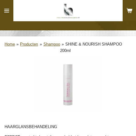
Ga
direct
naar
de
hoofdinhoud
Home
»
Producten
»
Shampoo
»
SHINE & NOURISH SHAMPOO
200ml
HAARGLANSBEHANDELING