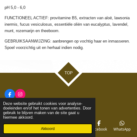
pH 5,0 - 6,0
FUNCTIONEEL ACTIEF: provitamine B5, extracten van aloë, lawsonia
inermis, fucus vesiculosus, essentiële oliën van eucalyptus, lavendel,
munt, rozemarijn en theeboom.
GEBRUIKSAANWIJZING: aanbrengen op vochtig haar en inmasseren.
Spoel voorzichtig uit en herhaal indien nodig.
TOP
F
I
a
n
© 2020 - 2026 LN Hair & Make-up
Deze website gebruikt cookies voor analyse-
c
s
doeleinden en/of het tonen van advertenties. Door
e
t
gebruik te blijven maken van de site gaat u
b
a
hiermee akkoord.
o
g
o
r
k
a
Akkoord
E-mailadres
Telefoonnummer
Kaart
Facebook
WhatsApp
m