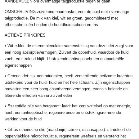
AANBEVOLEN om overmatige talgproductie tegen te gaan
OMSCHRIJVING zuiverend haarmasker voor de huid met overmatige
talgproductie. De mix van klei, wit en groen, gecombineerd met
etherische oliën houden de hoofdhuid schoon en fris
ACTIEVE PRINCIPES
• Witte klei: de micromoleculaire samenstelling van deze klei zorgt voor
een hoog absorptievermogen. Zuivert de opperhuid, waardoor de huid
zacht en stralend blijft. Uitstekende antiseptische en antibacteriële
eigenschappen
• Groene klei: rijk aan mineralen, heeft verschillende heilzame krachten,
uitstekend voor de huid, huid en het hele lichaam. Zijn eigenschappen
omvatten een zeer hoog absorberend vermogen, evenals helende en
filterende effecten van onzuiverheden
• Essentiële olie van bergamot: laadt het zenuwstelsel op met energie,
heeft een antiseptische, regenererende en ontstekingsremmende
werking voor de huid
• Citrus etherische olie (mandarijn, citroen, sinaasappel): stimuleert de
oppervlakkige microcirculatie, regenereert weefsels en versterkt het