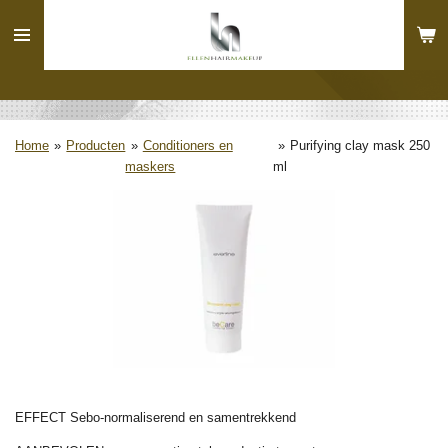
Ga
direct
naar
de
hoofdinhoud
Home
»
Producten
»
Conditioners en
»
Purifying clay mask 250
maskers
ml
EFFECT Sebo-normaliserend en samentrekkend