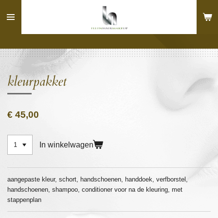
Ga
direct
naar
de
hoofdinhoud
kleurpakket
€ 45,00
In winkelwagen
aangepaste kleur, schort, handschoenen, handdoek, verfborstel,
handschoenen, shampoo, conditioner voor na de kleuring, met
stappenplan